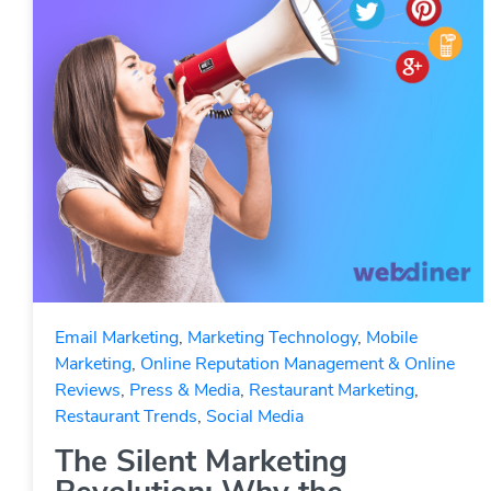
Email Marketing
,
Marketing Technology
,
Mobile
Marketing
,
Online Reputation Management & Online
Reviews
,
Press & Media
,
Restaurant Marketing
,
Restaurant Trends
,
Social Media
The Silent Marketing